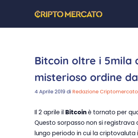
Vai
al
contenuto
Bitcoin oltre i 5mila 
misterioso ordine da
4 Aprile 2019
di
Redazione Criptomercato
Il 2 aprile il
Bitcoin
è tornato per qua
Questo sorpasso non si registrava 
lungo periodo in cui la criptovalut